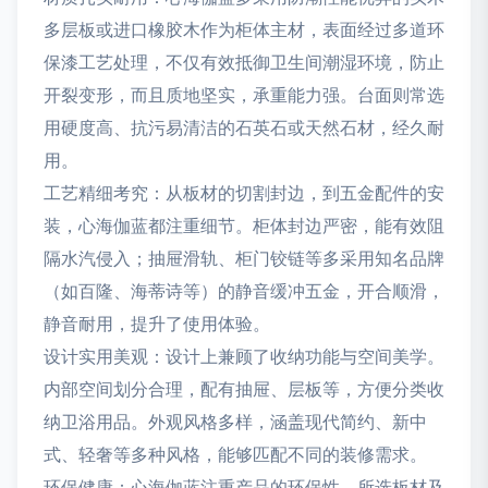
多层板或进口橡胶木作为柜体主材，表面经过多道环
保漆工艺处理，不仅有效抵御卫生间潮湿环境，防止
开裂变形，而且质地坚实，承重能力强。台面则常选
用硬度高、抗污易清洁的石英石或天然石材，经久耐
用。
工艺精细考究：从板材的切割封边，到五金配件的安
装，心海伽蓝都注重细节。柜体封边严密，能有效阻
隔水汽侵入；抽屉滑轨、柜门铰链等多采用知名品牌
（如百隆、海蒂诗等）的静音缓冲五金，开合顺滑，
静音耐用，提升了使用体验。
设计实用美观：设计上兼顾了收纳功能与空间美学。
内部空间划分合理，配有抽屉、层板等，方便分类收
纳卫浴用品。外观风格多样，涵盖现代简约、新中
式、轻奢等多种风格，能够匹配不同的装修需求。
环保健康：心海伽蓝注重产品的环保性，所选板材及