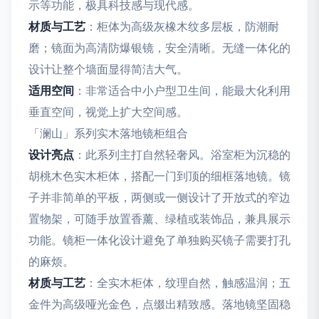
示等功能，极具科技感与现代感。
材质与工艺
：柜体为高级灰橡木纹多层板，防潮耐
磨；镜面为高清防爆银镜，安全清晰。无缝一体化的
设计让整个墙面显得简洁大气。
适用空间
：非常适合中小户型卫生间，能最大化利用
垂直空间，视觉上扩大空间感。
「澜山」系列实木落地镜柜组合
设计亮点
：此系列主打自然轻奢风。浴室柜为沉稳的
胡桃木色实木柜体，搭配一门到顶的细框落地镜。镜
子并非简单的平板，两侧或一侧设计了开放式的窄边
置物架，可随手放置香薰、绿植或装饰品，兼具展示
功能。镜柜一体化设计避免了单独购买镜子需要打孔
的麻烦。
材质与工艺
：全实木柜体，纹理自然，触感温润；五
金件为高级哑光金色，点缀出精致感。落地镜坚固稳